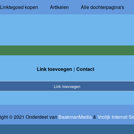
Linktegoed kopen
Artikelen
Alle dochterpagina's
Link toevoegen
Contact
Link toevoegen
ight © 2021 Onderdeel van
BaakmanMedia
&
Vrolijk Internet S