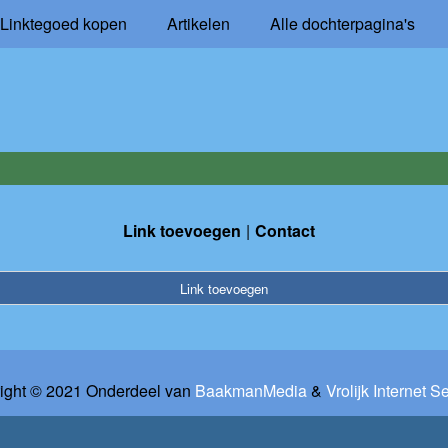
Linktegoed kopen
Artikelen
Alle dochterpagina's
Link toevoegen
Contact
Link toevoegen
ight © 2021 Onderdeel van
BaakmanMedia
&
Vrolijk Internet S